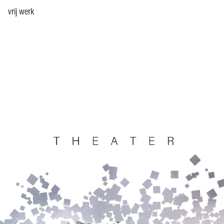
vrij werk
.
.
.
.