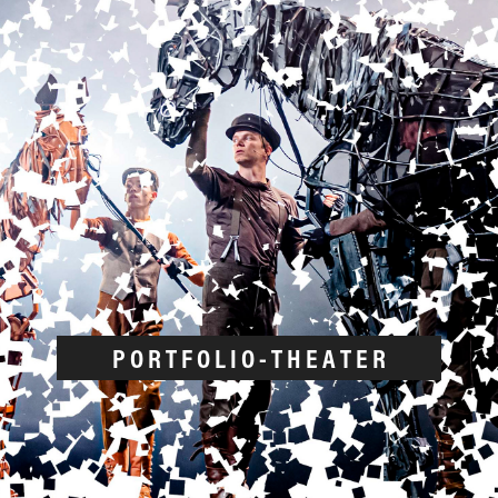
.
.
.
P O R T F O L I O - T H E A T E R
.