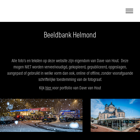
Beeldbank Helmond
Alle foto’s en teksten op deze website zijn eigendom van Dave van Hout. Deze
mogen NIET worden verveelvoudigd, gekopieerd, gepubliceerd, opgeslagen,
aangepast of gebruikt in welke vorm dan ook, online of offline, zonder voorafgaande
schriftelijke toestemming van de fotograaf.
Kijk
h
ier
voor portfolio van Dave van Hout